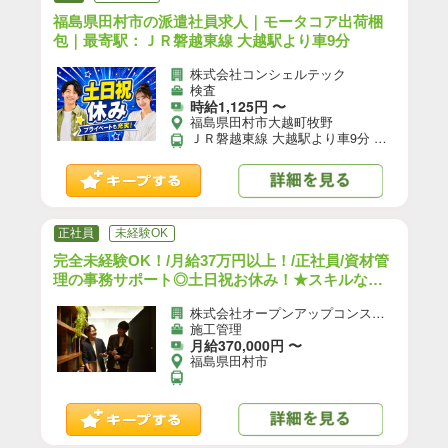
福島県田村市の派遣社員求人｜モータコア出荷梱
包｜最寄駅：ＪＲ磐越東線 大越駅より車9分
株式会社コンシェルテック
検査
時給1,125円 〜
福島県田村市大越町牧野
ＪＲ磐越東線 大越駅より車9分 【自動車通勤】可(無料駐車場あり)／【自転車通勤】可／※就業先により異なる可能性あり。応募時お問い合わせください。
正社員
未経験OK
完全未経験OK！/月給37万円以上！/正社員/資材管
理の事務サポート◎土日祝お休み！★スキルなし
でも収入UP★/h
株式会社オープンアップコンストラクション（旧社名：株式会社夢真）
施工管理
月給370,000円 〜
福島県田村市