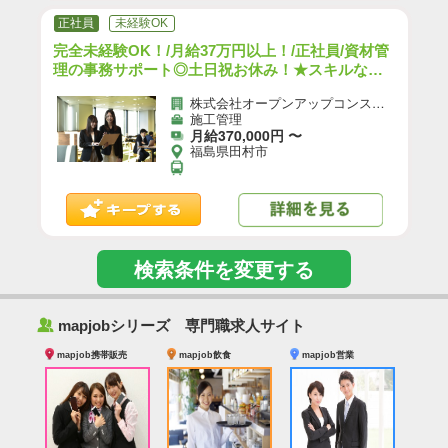
正社員
未経験OK
完全未経験OK！/月給37万円以上！/正社員/資材管
理の事務サポート◎土日祝お休み！★スキルなし
でも収入UP★/h
株式会社オープンアップコンストラクション（旧社名：株式会社夢真）
施工管理
月給370,000円 〜
福島県田村市
検索条件を変更する
‰
mapjobシリーズ 専門職求人サイト
mapjob携帯販売
mapjob飲食
mapjob営業