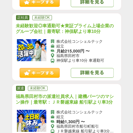
正社員
未経験OK
未経験歓迎◎車通勤可★東証プライム上場企業の
グループ会社｜最寄駅：神俣駅より車10分
株式会社コンシェルテック
組立
月給215,000円 〜
福島県田村市
神俣駅より車10分 車通勤可
派遣
未経験OK
福島県田村市の派遣社員求人｜建機パーツのマシ
ン操作｜最寄駅：ＪＲ磐越東線 船引駅より車3分
株式会社コンシェルテック
組立
時給1,300円 〜
福島県田村市船引町船引
ＪＲ磐越東線 船引駅より車3分／ＪＲ磐越東線 船引駅より徒歩12分 【自動車通勤】可(無料駐車場あり)／【自転車通勤】可／※就業先により異なる可能性あり。応募時お問い合わせください。