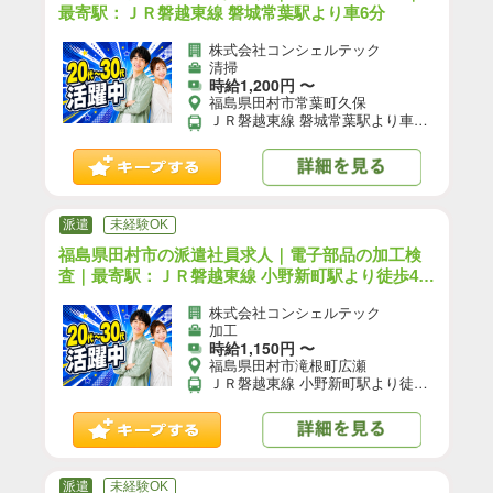
最寄駅：ＪＲ磐越東線 磐城常葉駅より車6分
株式会社コンシェルテック
清掃
時給1,200円 〜
福島県田村市常葉町久保
ＪＲ磐越東線 磐城常葉駅より車6分 【自動車通勤】可(無料駐車場あり)／【自転車通勤】可／※就業先により異なる可能性あり。応募時お問い合わせください。
派遣
未経験OK
福島県田村市の派遣社員求人｜電子部品の加工検
査｜最寄駅：ＪＲ磐越東線 小野新町駅より徒歩40
分
株式会社コンシェルテック
加工
時給1,150円 〜
福島県田村市滝根町広瀬
ＪＲ磐越東線 小野新町駅より徒歩40分／ＪＲ磐越東線 小野新町駅より車10分 【自動車通勤】可(無料駐車場あり)／【自転車通勤】可／※就業先により異なる可能性あり。応募時お問い合わせください。
派遣
未経験OK