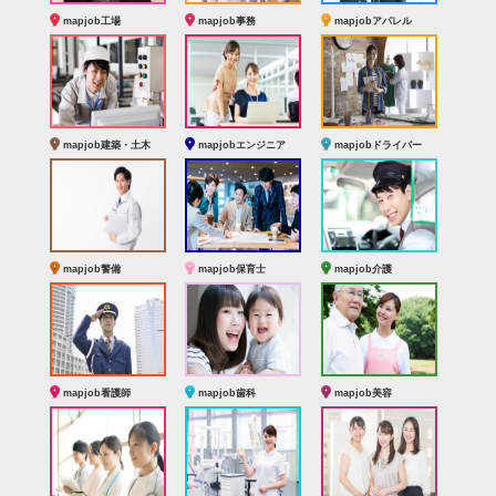
mapjob工場
mapjob事務
mapjobアパレル
mapjob建築・土木
mapjobエンジニア
mapjobドライバー
mapjob警備
mapjob保育士
mapjob介護
mapjob看護師
mapjob歯科
mapjob美容