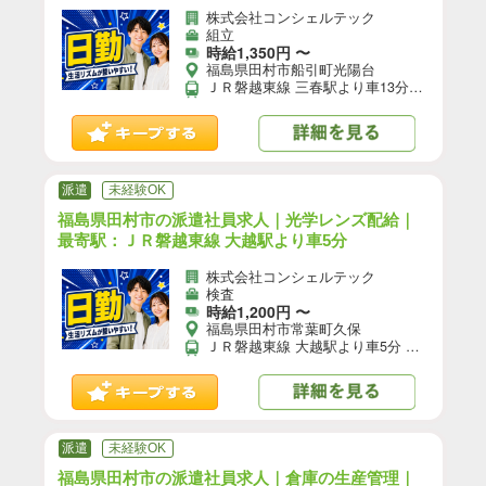
株式会社コンシェルテック
組立
時給1,350円 〜
福島県田村市船引町光陽台
ＪＲ磐越東線 三春駅より車13分／ＪＲ磐越西線 郡山(福島)駅より車32分 【自動車通勤】可(無料駐車場あり)／【自転車通勤】可／※就業先により異なる可能性あり。応募時お問い合わせください。
派遣
未経験OK
福島県田村市の派遣社員求人｜光学レンズ配給｜
最寄駅：ＪＲ磐越東線 大越駅より車5分
株式会社コンシェルテック
検査
時給1,200円 〜
福島県田村市常葉町久保
ＪＲ磐越東線 大越駅より車5分 【自動車通勤】可(無料駐車場あり)／【自転車通勤】可／※就業先により異なる可能性あり。応募時お問い合わせください。
派遣
未経験OK
福島県田村市の派遣社員求人｜倉庫の生産管理｜