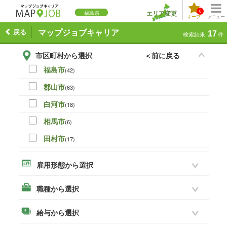
0
エリア変更
福島県
キープ
メニュー
戻る
マップジョブキャリア
17
検索結果:
件
市区町村から選択
＜前に戻る
福島市
(42)
郡山市
(63)
白河市
(18)
相馬市
(6)
田村市
(17)
伊達市
(0)
雇用形態から選択
本宮市
(16)
職種から選択
いわき市
(45)
須賀川市
(28)
給与から選択
喜多方市
(3)