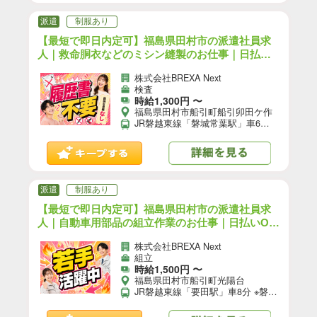
派遣
制服あり
【最短で即日内定可】福島県田村市の派遣社員求
人｜救命胴衣などのミシン縫製のお仕事｜日払いO
K＜未経験OK＞最寄駅：JR磐越東線「磐城常葉
株式会社BREXA Next
駅」車6分 【14】/F16-13323-01
検査
時給1,300円 〜
福島県田村市船引町船引卯田ケ作
JR磐越東線「磐城常葉駅」車6分 ※磐越自動車道船引三春ICから車で10分 ★工場敷地内に無料駐車場あり
派遣
制服あり
【最短で即日内定可】福島県田村市の派遣社員求
人｜自動車用部品の組立作業のお仕事｜日払いOK
＜未経験OK＞最寄駅：JR磐越東線「要田駅」車8
株式会社BREXA Next
分 【1】/F16-13443-01
組立
時給1,500円 〜
福島県田村市船引町光陽台
JR磐越東線「要田駅」車8分 ※磐越自動車道船引三春ICから車で5分 ★工場敷地内に無料駐車場あり