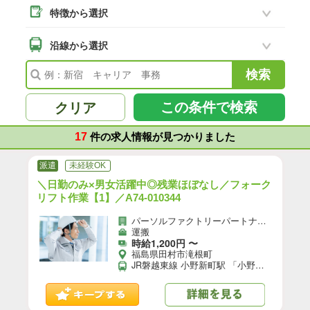
特徴から選択
二本松市
(18)
南相馬市
沿線から選択
(2)
会津若松市
(7)
福島県その他
(99)
この条件で検索
クリア
17
件の求人情報が見つかりました
派遣
未経験OK
＼日勤のみ×男女活躍中◎残業ほぼなし／フォーク
リフト作業【1】／A74-010344
パーソルファクトリーパートナーズ株式会社
運搬
時給1,200円 〜
福島県田村市滝根町
JR磐越東線 小野新町駅 「小野新町駅」から車6分 ・JR「神俣駅」から車8分 ★自転車、バイク、マイカー通勤OK（無料駐車場あり）