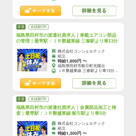
派遣
未経験OK
福島県田村市の派遣社員求人｜車載エアコン部品
の管理｜最寄駅：ＪＲ磐越東線 三春駅より車13分
株式会社コンシェルテック
組立
時給1,600円 〜
福島県田村市船引町光陽台
ＪＲ磐越東線 三春駅より車13分／ＪＲ磐越西線 郡山(福島)駅より車32分 【自動車通勤】可(無料駐車場あり)／【自転車通勤】可／※就業先により異なる可能性あり。応募時お問い合わせください。
派遣
未経験OK
福島県田村市の派遣社員求人｜金属部品加工と検
査｜最寄駅：ＪＲ磐越東線 船引駅より車5分
株式会社コンシェルテック
組立
時給1,300円 〜