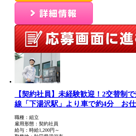
【契約社員】未経験歓迎！2交替制で
線「下湯沢駅」より車で約4分 お仕事No/
職種：組立
雇用形態：契約社員
給与：時給1,200円～