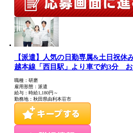
【派遣】人気の日勤専属&土日祝休
越本線「西目駅」より車で約3分 お仕事No
職種：研磨
雇用形態：派遣
給与：時給1,180円～
勤務地：秋田県由利本荘市