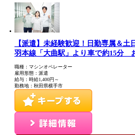
【派遣】未経験歓迎！日勤専属＆土日
羽本線「大曲駅」より車で約15分 お仕事N
職種：マシンオペレーター
雇用形態：派遣
給与：時給1,400円～
勤務地：秋田県横手市