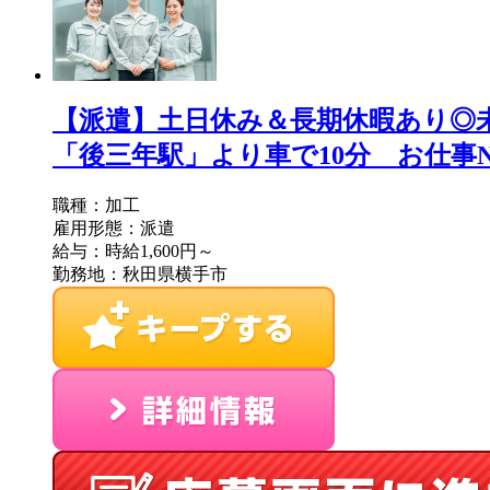
【派遣】土日休み＆長期休暇あり◎未
「後三年駅」より車で10分 お仕事No/1
職種：加工
雇用形態：派遣
給与：時給1,600円～
勤務地：秋田県横手市