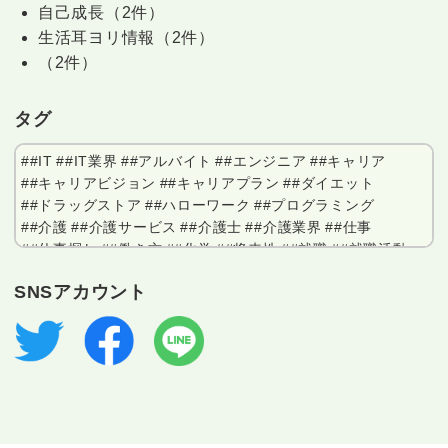
自己成長（2件）
生活耳ヨリ情報（2件）
（2件）
タグ
##IT
##IT業界
##アルバイト
##エンジニア
##キャリア
##キャリアビジョン
##キャリアプラン
##ダイエット
##ドラッグストア
##ハローワーク
##プログラミング
##介護
##介護サービス
##介護士
##介護業界
##仕事
##仕事探し
##働き方
##化学
##将来性
##就職
##就職活動
##工場
##工場勤務
##情報通信
##業界用語集
##業界研究
SNSアカウント
##求人
##求人情報
##派遣
##登録販売者
##社員寮
##福祉施設
##立ち仕事
##繊維工業
##職業訓練
##自動車工場
##自己分析
##薬局
##資格
##転職
##転職活動
##軽作業
##電子部品
##電子部品工場
##電気自動車
##面接
##面接対策
##食品加工
#10代
#2024年問題
#２０代
#３０代
#４０代
#50代
#60代
#60才
#70代
#AI
#BCP
#BREXA
#BREXA Next
#DX
#DX推進
#EC発送
#excel
#FP
#GMP
#HR業界
#IoT
#IT
#ITパスポート
#IT業界
#lot
#Mac