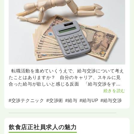
転職活動を進めていくうえで、給与交渉について考え
たことはありますか？ 自分のキャリア、スキルに見
合った給与が欲しいと感じる反面 「給与交渉をする
と担当者の心証が悪くなりそう…」 「どのタイミン
続きを読む
グでどう
#交渉テクニック
#交渉術
#給与
#給与UP
#給与交渉
飲食店正社員求人の魅力