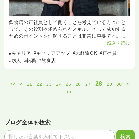
飲食店の正社員として働くことを考えている方々にと
って、その役割や求められるスキル、そして成功する
ためのポイントを理解することは非常に重要です。こ
こでは、飲食店正社員の魅力とメリット、未経験から
続きを読む
始める方法、具体的な仕事内容、そして成功するため
#キャリア
#キャリアアップ
#未経験OK
#正社員
のポイントに
#求人
#転職
#飲食店
28
<<
<
21
22
23
24
25
26
27
29
30
>
>>
ブログ全体を検索