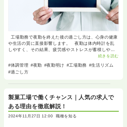
工場勤務で夜勤を終えた後の過ごし方は、心身の健康
や生活の質に直接影響します。 夜勤は体内時計を乱
しやすく、その結果、疲労感やストレスが蓄積しやす
くなります。 そのため、夜勤明けの時間をどのよう
続きを読む
に過ごすかが、翌日以降のパ
#体調管理
#夜勤
#夜勤明け
#工場勤務
#生活リズム
#過ごし方
製菓工場で働くチャンス｜人気の求人で
ある理由を徹底解説！
2024年11月27日 12:00
職種を知る