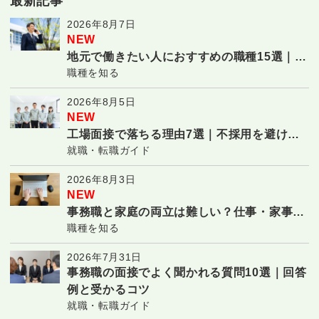
最新記事
2026年8月7日
NEW
地元で働きたい人におすすめの職種15選｜転
職種を知る
勤なしで長く働ける仕事
2026年8月5日
NEW
工場面接で落ちる理由7選｜不採用を避ける
就職・転職ガイド
対策と合格のコツ
2026年8月3日
NEW
事務職と家庭の両立は難しい？仕事・家事・
職種を知る
子育てを続ける7つのコツ
2026年7月31日
事務職の面接でよく聞かれる質問10選｜回答
例と受かるコツ
就職・転職ガイド