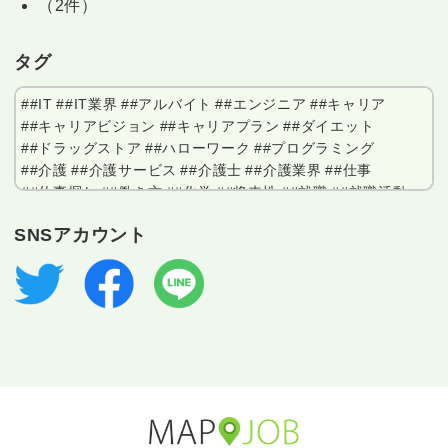
（2件）
タグ
##IT
##IT業界
##アルバイト
##エンジニア
##キャリア
##キャリアビジョン
##キャリアプラン
##ダイエット
##ドラッグストア
##ハローワーク
##プログラミング
##介護
##介護サービス
##介護士
##介護業界
##仕事
##仕事探し
##働き方
##化学
##将来性
##就職
##就職活動
##工場
##工場勤務
##情報通信
##業界用語集
##業界研究
SNSアカウント
##求人
##求人情報
##派遣
##登録販売者
##社員寮
##福祉施設
##立ち仕事
##繊維工業
##職業訓練
##自動車工場
##自己分析
##薬局
##資格
##転職
##転職活動
##軽作業
##電子部品
##電子部品工場
##電気自動車
##面接
##面接対策
##食品加工
#10代
#2024年問題
#２０代
#３０代
#４０代
#50代
#60代
#60才
#70代
#AI
#BCP
#BREXA
#BREXA Next
#DX
#DX推進
#EC発送
#excel
#FP
#GMP
#HR業界
#IoT
#IT
#ITパスポート
#IT業界
#lot
#Mac
#MOS
#NG行動
#OA事務
#TOEIC
#TOTO
#TOTOファインセラミックス
#TOYOTA
#Uターン