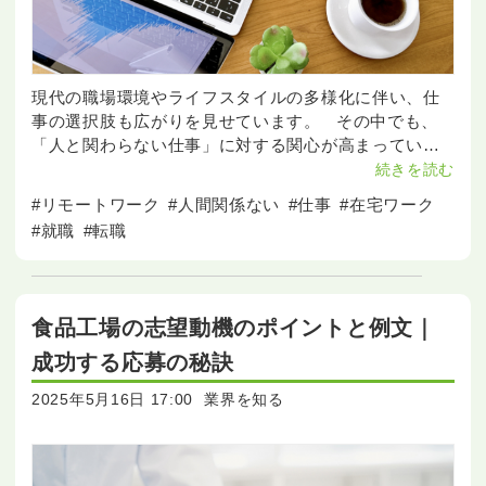
現代の職場環境やライフスタイルの多様化に伴い、仕
事の選択肢も広がりを見せています。 その中でも、
「人と関わらない仕事」に対する関心が高まっていま
す。 この記事では、在宅勤務が可能な職種や接客を
続きを読む
伴わない業種、高収入が期待できる仕事
#リモートワーク
#人間関係ない
#仕事
#在宅ワーク
#就職
#転職
食品工場の志望動機のポイントと例文｜
成功する応募の秘訣
2025年5月16日 17:00
業界を知る