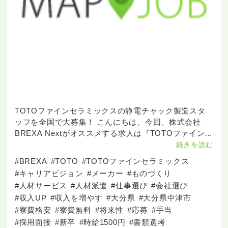
TOTOファインセラミックスの静電チャック製造スタ
ッフを全国で大募集！ こんにちは、今回、株式会社
BREXA Nextがオススメする求人は『TOTOファインセ
ラミックス株式会社』です。ご紹介する会社は、先進
続きを読む
的な技術と確かな品質で半導体業界をリードしていま
#BREXA
#TOTO
#TOTOファインセラミックス
す。今回、大分県中
#キャリアビジョン
#メーカー
#ものづくり
#人材サービス
#人材派遣
#仕事選び
#会社選び
#収入UP
#収入を増やす
#大分県
#大分県中津市
#寮費格安
#寮費無料
#将来性
#応募
#手当
#採用面接
#新卒
#時給1500円
#書類選考