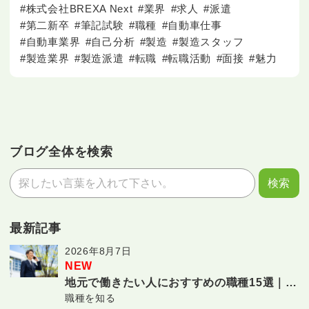
#株式会社BREXA Next
#業界
#求人
#派遣
#第二新卒
#筆記試験
#職種
#自動車仕事
#自動車業界
#自己分析
#製造
#製造スタッフ
#製造業界
#製造派遣
#転職
#転職活動
#面接
#魅力
ブログ全体を検索
最新記事
2026年8月7日
NEW
地元で働きたい人におすすめの職種15選｜転
職種を知る
勤なしで長く働ける仕事