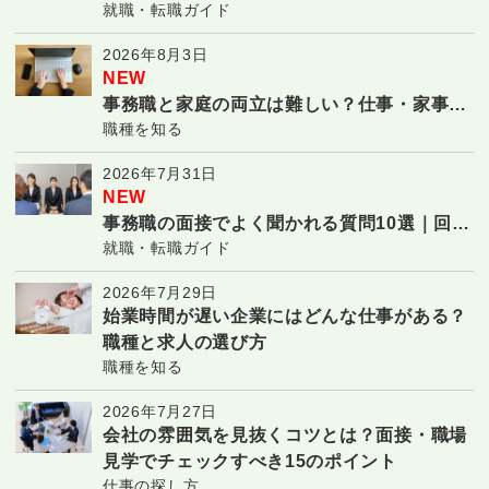
就職・転職ガイド
対策と合格のコツ
2026年8月3日
NEW
事務職と家庭の両立は難しい？仕事・家事・
職種を知る
子育てを続ける7つのコツ
2026年7月31日
NEW
事務職の面接でよく聞かれる質問10選｜回答
就職・転職ガイド
例と受かるコツ
2026年7月29日
始業時間が遅い企業にはどんな仕事がある？
職種と求人の選び方
職種を知る
2026年7月27日
会社の雰囲気を見抜くコツとは？面接・職場
見学でチェックすべき15のポイント
仕事の探し方