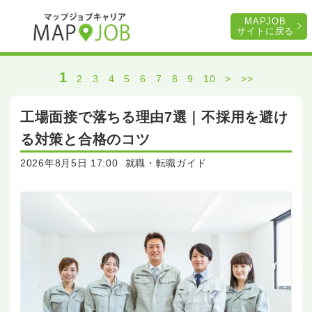
MAPJOB
サイトに戻る
1
2
3
4
5
6
7
8
9
10
>
>>
工場面接で落ちる理由7選｜不採用を避け
る対策と合格のコツ
2026年8月5日 17:00
就職・転職ガイド