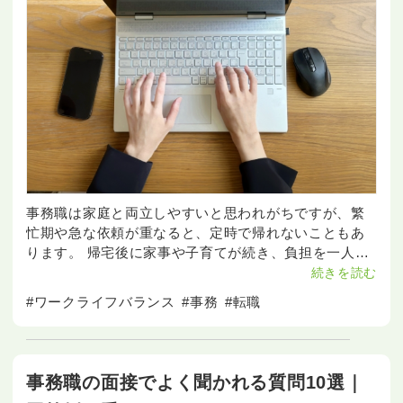
事務職は家庭と両立しやすいと思われがちですが、繁
忙期や急な依頼が重なると、定時で帰れないこともあ
ります。 帰宅後に家事や子育てが続き、負担を一人で
抱えてしまう人も少なくありません。 事務職と家庭両
続きを読む
立のコツを知るには、仕事と家庭の両方を仕組みから
#ワークライフバランス
#事務
#転職
見直すこ
事務職の面接でよく聞かれる質問10選｜