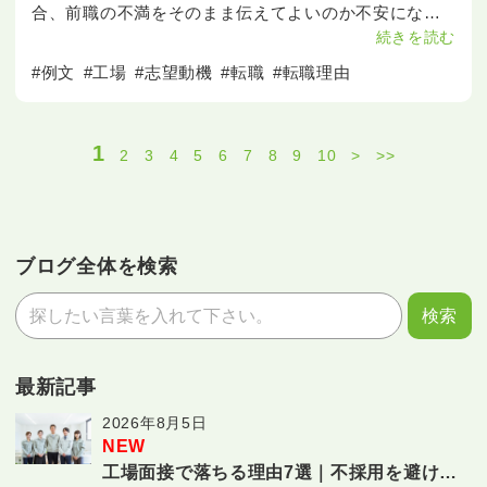
合、前職の不満をそのまま伝えてよいのか不安になり
ます。 この記事では、工場転職で使える理由の考え方
続きを読む
や例文、避けたいNG例をわかりやすく紹介します。
#例文
#工場
#志望動機
#転職
#転職理由
&n
1
2
3
4
5
6
7
8
9
10
>
>>
ブログ全体を検索
最新記事
2026年8月5日
NEW
工場面接で落ちる理由7選｜不採用を避ける