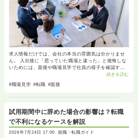
求人情報だけでは、会社の本当の雰囲気は分かりませ
ん。 入社後に「思っていた職場と違った」と後悔しな
いためには、面接や職場見学で社員の様子を確認する
ことが大切です。 この記事では、会社の雰囲気を見抜
続きを読む
く15のポイントと、面接で使える質問例を分かりやす
#職場見学
#転職
#面接
く紹介し
試用期間中に辞めた場合の影響は？転職
で不利になるケースを解説
2026年7月24日 17:00
就職・転職ガイド