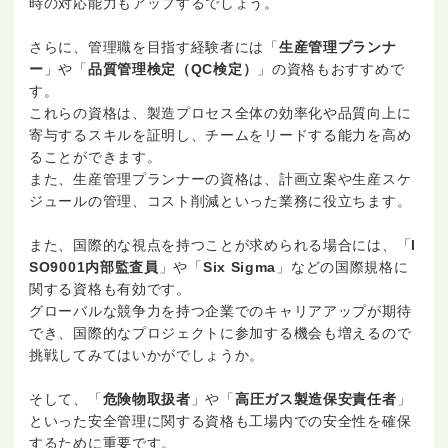
時の対応能力もアップするでしょう。
さらに、管理職を目指す経験者には「
生産管理プランナ
ー
」や「
品質管理検定（QC検定）
」の資格もおすすめで
す。
これらの資格は、製造プロセス全体の効率化や品質向上に
寄与するスキルを証明し、チームをリードする能力を高め
ることができます。
また、生産管理プランナーの資格は、計画立案や生産スケ
ジュールの管理、コスト削減といった業務に役立ちます。
また、国際的な視点を持つことが求められる場合には、「
I
SO9001内部監査員
」や「
Six Sigma
」などの国際規格に
関する資格も有効です。
グローバルな競争力を持つ企業でのキャリアアップが期待
でき、国際的なプロジェクトに参加する機会も増えるので
挑戦してみてはいかがでしょうか。
そして、「
危険物取扱者
」や「
高圧ガス製造保安責任者
」
といった安全管理に関する資格も工場内での安全性を確保
するために重要です。