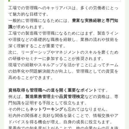
工場での管理職へのキャリアパスは、多くの労働者にとっ
て魅力的な目標です。
一般的に管理職になるためには、
豊富な実務経験と専門知
識
が求められます。
工場での製造職で管理職になるためにはまず、製造ライン
や溶接などの基礎的な職務を経験し、業務の流れや技術を
深く理解することが重要です。
次に、リーダーシップやマネジメントのスキルを磨くため
の研修やセミナーに参加することが推奨されます。
現場での経験やスキルアップを活かすことによってチーム
の効率化や問題解決能力が向上し、管理職としての資質を
高めることができます。
資格取得も管理職への道を開く重要なポイント
です。
例えば、
製造業務管理士
や
品質管理検定
などの資格は、専
門知識を証明する手段として役立ちます。
その外にも
ネットワーキング
も忘れてはなりません。
社内外の関係者と良好な関係を築くことで、情報交換やア
ドバイスを得る機会が増え、自身の成長に役立ちます。
業界内での知名度が上がることで、他の企業からの引き抜