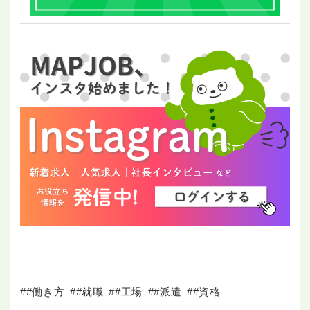
##働き方
##就職
##工場
##派遣
##資格