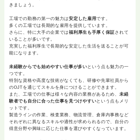
きましょう。
工場での勤務の第一の魅力は
安定した雇用
です。
多くの工場では長期的な雇用を提供しています。
さらに、特に大手の企業では
福利厚生も手厚く保証
されて
いることが多いです。
充実した福利厚生で長期的な安定した生活を送ることが可
能になります。
未経験からでも始めやすい仕事が多い
という点も魅力の一
つです。
特別な資格や高度な技術がなくても、研修や先輩社員から
のOJTを通じてスキルを身につけることができます。
また、工場での仕事は様々な内容の業務があるため、
未経
験者でも自分に合った仕事を見つけやすい
という点もメリ
ットです。
製造ラインの作業、検査業務、物流管理、倉庫内事務など
それぞれに異なるスキルや適性が求められるので、自分の
得意分野や興味に応じた仕事を選びやすくなっています。